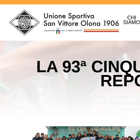
CHI
SIAM
LA 93ª CINQ
REPO