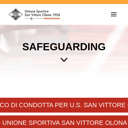
T
o
g
g
l
e
SAFEGUARDING
n
a
v
i
g
a
t
i
o
n
CO DI CONDOTTA PER U.S. SAN VITTORE
 UNIONE SPORTIVA SAN VITTORE OLONA 