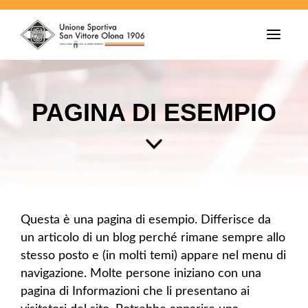
T
o
g
g
l
e
PAGINA DI ESEMPIO
n
a
v
i
g
a
t
i
o
n
Questa è una pagina di esempio. Differisce da
un articolo di un blog perché rimane sempre allo
stesso posto e (in molti temi) appare nel menu di
navigazione. Molte persone iniziano con una
pagina di Informazioni che li presentano ai