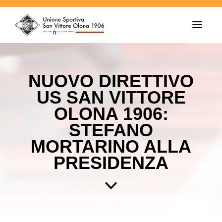
T
o
g
g
l
e
NUOVO DIRETTIVO
n
a
US SAN VITTORE
v
i
OLONA 1906:
g
a
STEFANO
t
i
MORTARINO ALLA
o
n
PRESIDENZA