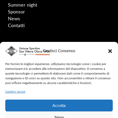
Summer night
Sponsor
News
Contatti
SOCIAL
Gestisci Consenso
Facebook
Instagram
Per fornire le migliori esperienze, utilizziamo tecnologie come i cookie per
memorizzare e/o accedere alle informazioni del dispositivo. Il consenso a
YouTube
queste tecnologie ci permetterà di elaborare dati come il comportamento di
navigazione o ID unici su questo sito. Non acconsentire o ritirare il consenso
può influire negativamente su alcune caratteristiche e funzioni.
Gestisci servizi
2024 © CINQUE MULINI – ALL RIGHTS
Accetta
RESERVED –
SAFEGUARDING
Nega