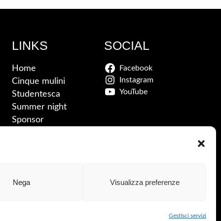
LINKS
SOCIAL
Home
Facebook
Instagram
Cinque mulini
YouTube
Studentesca
Summer night
Sponsor
News
Contatti
Nega
Visualizza preferenze
Cookie Policy
–
Privacy
Gestisci servizi