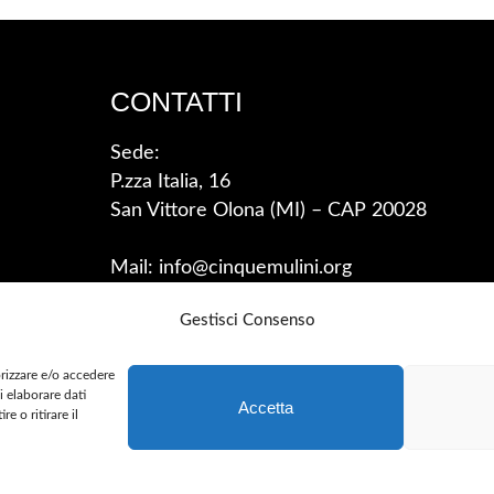
CONTATTI
Sede:
P.zza Italia, 16
San Vittore Olona (MI) – CAP 20028
Mail: info@cinquemulini.org
Gestisci Consenso
orizzare e/o accedere
i elaborare dati
Accetta
 o ritirare il
ED –
SAFEGUARDING