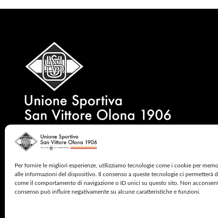
Per fornire le migliori esperienze, utilizziamo tecnologie come i cookie per mem
alle informazioni del dispositivo. Il consenso a queste tecnologie ci permetterà d
come il comportamento di navigazione o ID unici su questo sito. Non acconsentire
consenso può influire negativamente su alcune caratteristiche e funzioni.
2024 © CINQUE MULINI – ALL RIGHTS RESERV