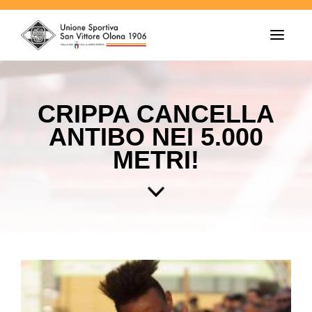
T
o
g
g
l
e
CRIPPA CANCELLA
n
a
ANTIBO NEI 5.000
v
i
METRI!
g
a
t
i
o
n