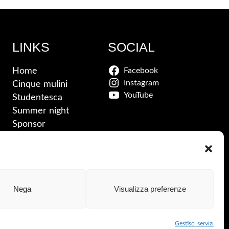
LINKS
SOCIAL
Home
Facebook
Instagram
Cinque mulini
YouTube
Studentesca
Summer night
Sponsor
News
Contatti
Nega
Visualizza preferenze
Cookie Policy
–
Privacy
Gestisci servizi