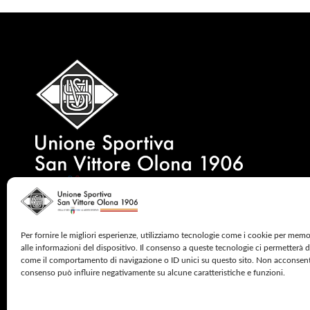
Per fornire le migliori esperienze, utilizziamo tecnologie come i cookie per mem
alle informazioni del dispositivo. Il consenso a queste tecnologie ci permetterà d
come il comportamento di navigazione o ID unici su questo sito. Non acconsentire
consenso può influire negativamente su alcune caratteristiche e funzioni.
2024 © CINQUE MULINI – ALL RIGHTS RESERV