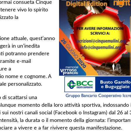
l’ormai consueta Cinque
enere vivo lo spirito
izzato la
zione attuale, quest’anno
erà in un’inedita
anti potranno prendere
tramite e-mail
pure a
prio nome e cognome. A
rale personalizzato.
o di scattarsi una
alunque momento della loro attività sportiva, indossando i
i sui nostri canali social (Facebook o Instagram) dal 26 al 
intensità, la durata o il momento della giornata: l’importan
inciare a vivere e a far rivivere questa manifestazione.