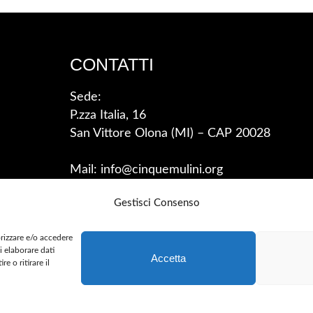
CONTATTI
Sede:
P.zza Italia, 16
San Vittore Olona (MI) – CAP 20028
Mail: info@cinquemulini.org
Gestisci Consenso
orizzare e/o accedere
i elaborare dati
Accetta
 o ritirare il
ED –
SAFEGUARDING