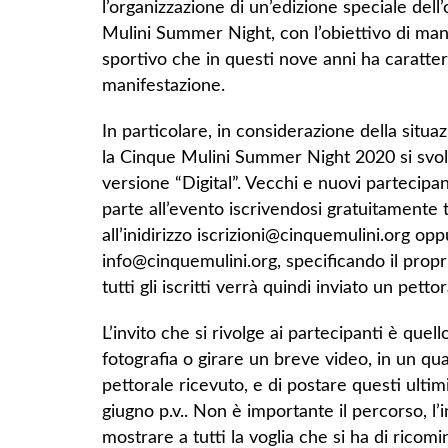
l’organizzazione di un’edizione speciale del
Mulini Summer Night, con l’obiettivo di mant
sportivo che in questi nove anni ha caratter
manifestazione.
In particolare, in considerazione della situa
la Cinque Mulini Summer Night 2020 si svolg
versione “Digital”. Vecchi e nuovi partecip
parte all’evento iscrivendosi gratuitamente 
all’inidirizzo iscrizioni@cinquemulini.org op
info@cinquemulini.org, specificando il pro
tutti gli iscritti verrà quindi inviato un petto
L’invito che si rivolge ai partecipanti è quell
fotografia o girare un breve video, in un qu
pettorale ricevuto, e di postare questi ultim
giugno p.v.. Non è importante il percorso, l’
mostrare a tutti la voglia che si ha di ricom