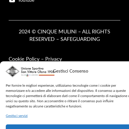
YouTube
2024 © CINQUE MULINI – ALL RIGHTS
RESERVED –
SAFEGUARDING
Cookie Policy
–
Privacy
Gestisci Consenso
Per fornire le migliori esperienze, utilizziamo tecnologie come i cookie per
memorizzare e/o accedere alle informazioni del dispositivo. Il consenso a queste
tecnologie ci permetterà di elaborare dati come il comportamento di navigazione 
unici su questo sito. Non acconsentire o ritirare il consenso può influire
negativamente su alcune caratteristiche e funzioni.
Gestisci servizi