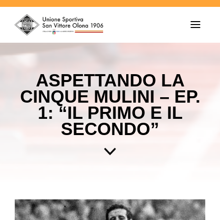
T
o
g
g
l
e
ASPETTANDO LA
n
a
CINQUE MULINI – EP.
v
i
1: “IL PRIMO E IL
g
a
SECONDO”
t
i
o
n