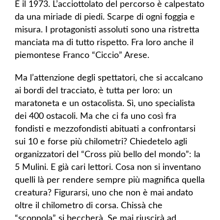
È il 1973. L’acciottolato del percorso è calpestato
da una miriade di piedi. Scarpe di ogni foggia e
misura. I protagonisti assoluti sono una ristretta
manciata ma di tutto rispetto. Fra loro anche il
piemontese Franco “Ciccio” Arese.
Ma l’attenzione degli spettatori, che si accalcano
ai bordi del tracciato, è tutta per loro: un
maratoneta e un ostacolista. Sì, uno specialista
dei 400 ostacoli. Ma che ci fa uno così fra
fondisti e mezzofondisti abituati a confrontarsi
sui 10 e forse più chilometri? Chiedetelo agli
organizzatori del “Cross più bello del mondo”: la
5 Mulini. E già cari lettori. Cosa non si inventano
quelli là per rendere sempre più magnifica quella
creatura? Figurarsi, uno che non è mai andato
oltre il chilometro di corsa. Chissà che
“scoppola” si beccherà. Se mai riuscirà ad