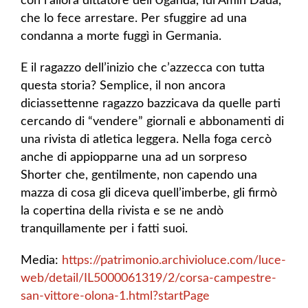
con l’allora dittatore dell’Uganda, Idi Amin Dada,
che lo fece arrestare. Per sfuggire ad una
condanna a morte fuggì in Germania.
E il ragazzo dell’inizio che c’azzecca con tutta
questa storia? Semplice, il non ancora
diciassettenne ragazzo bazzicava da quelle parti
cercando di “vendere” giornali e abbonamenti di
una rivista di atletica leggera. Nella foga cercò
anche di appiopparne una ad un sorpreso
Shorter che, gentilmente, non capendo una
mazza di cosa gli diceva quell’imberbe, gli firmò
la copertina della rivista e se ne andò
tranquillamente per i fatti suoi.
Media:
https://patrimonio.archivioluce.com/luce-
web/detail/IL5000061319/2/corsa-campestre-
san-vittore-olona-1.html?startPage