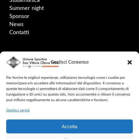
Studentesca
Summer night
Sponsor
News
Contatti
SOCIAL
Gestisci Consenso
Facebook
Instagram
Per fornire le migliori esperienze, utilizziamo tecnologie come i cookie per
memorizzare e/o accedere alle informazioni del dispositivo. Il consenso a
YouTube
queste tecnologie ci permetterà di elaborare dati come il comportamento di
navigazione o ID unici su questo sito. Non acconsentire o ritirare il consenso
può influire negativamente su alcune caratteristiche e funzioni.
Gestisci servizi
2024 © CINQUE MULINI – ALL RIGHTS
Accetta
RESERVED –
SAFEGUARDING