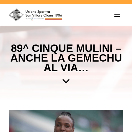
T
o
g
g
l
e
89^ CINQUE MULINI –
n
a
ANCHE LA GEMECHU
v
i
AL VIA…
g
a
t
i
o
n