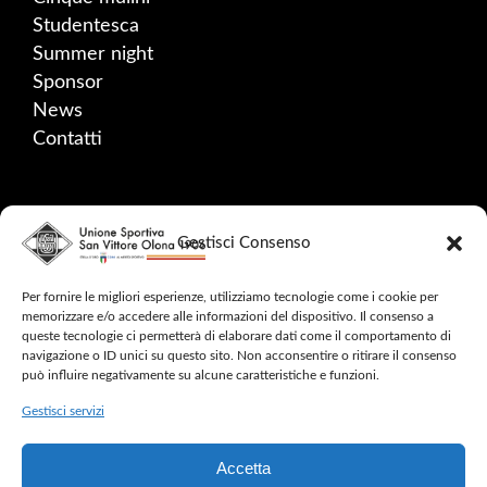
Studentesca
Summer night
Sponsor
News
Contatti
SOCIAL
Gestisci Consenso
Facebook
Instagram
Per fornire le migliori esperienze, utilizziamo tecnologie come i cookie per
memorizzare e/o accedere alle informazioni del dispositivo. Il consenso a
YouTube
queste tecnologie ci permetterà di elaborare dati come il comportamento di
navigazione o ID unici su questo sito. Non acconsentire o ritirare il consenso
può influire negativamente su alcune caratteristiche e funzioni.
Gestisci servizi
2024 © CINQUE MULINI – ALL RIGHTS
Accetta
RESERVED –
SAFEGUARDING