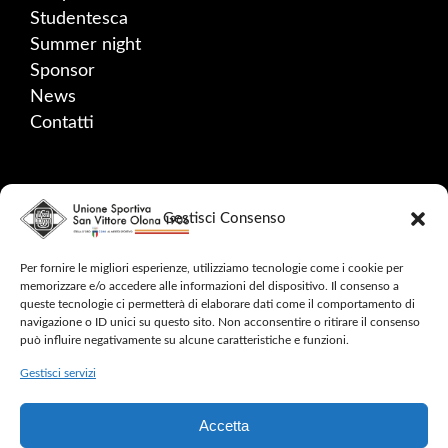
Studentesca
Summer night
Sponsor
News
Contatti
SOCIAL
Gestisci Consenso
Facebook
Instagram
Per fornire le migliori esperienze, utilizziamo tecnologie come i cookie per
memorizzare e/o accedere alle informazioni del dispositivo. Il consenso a
YouTube
queste tecnologie ci permetterà di elaborare dati come il comportamento di
navigazione o ID unici su questo sito. Non acconsentire o ritirare il consenso
può influire negativamente su alcune caratteristiche e funzioni.
Gestisci servizi
2024 © CINQUE MULINI – ALL RIGHTS
Accetta
RESERVED –
SAFEGUARDING