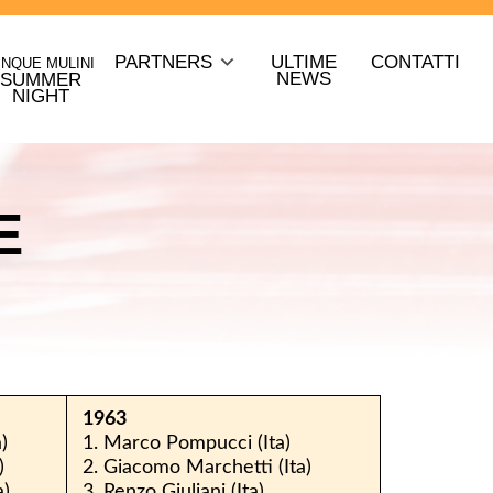
PARTNERS
ULTIME
CONTATTI
INQUE MULINI
NEWS
SUMMER
NIGHT
E
1963
)
1. Marco Pompucci (Ita)
)
2. Giacomo Marchetti (Ita)
a)
3. Renzo Giuliani (Ita)