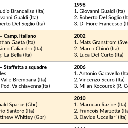
1998
udio Brandalise (Ita)
1. Giovanni Gualdi (Ita)
vanni Gualdi (Ita)
2. Roberto Del Soglio (It
erto Del Soglio (Ita)
3. Di Fiore Francesco (It
– Camp. Italiano
2002
stian Gaeta (Ita)
1. Mats Granstrom (Sve
simo Caliandro (Ita)
2. Marco Chinò (Ita)
gi La Bella (Ita)
3. Luca Del Curto (Ita)
– Staffetta a squadre
2006
les
1. Antonio Garavello (Ita
. Valle Brembana (Ita)
2. Vincenzo Scuro (Ita)
. Pod. Valchiavenna(Ita)
3. Milan Kocourek (R. C
2010
nald Sparke (Gbr)
1. Marouan Razine (Ita)
io Santoro (Ita)
2. Francois Marzetta (It
tthew Whittey (Gbr)
3. Davide Uccellari (Ita)