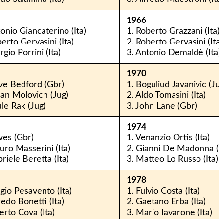
1966
tonio Giancaterino (Ita)
1. Roberto Grazzani (Ita
berto Gervasini (Ita)
2. Roberto Gervasini (Ita
rgio Porrini (Ita)
3. Antonio Demaldè (Ita
1970
ve Bedford (Gbr)
1. Boguliud Javanivic (J
ran Molovich (Jug)
2. Aldo Tomasini (Ita)
ule Rak (Jug)
3. John Lane (Gbr)
1974
wes (Gbr)
1. Venanzio Ortis (Ita)
uro Masserini (Ita)
2. Gianni De Madonna (I
riele Beretta (Ita)
3. Matteo Lo Russo (Ita)
1978
rgio Pesavento (Ita)
1. Fulvio Costa (Ita)
redo Bonetti (Ita)
2. Gaetano Erba (Ita)
erto Cova (Ita)
3. Mario Iavarone (Ita)