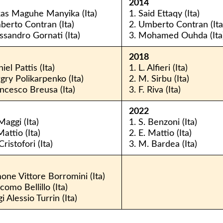
2014
kas Maguhe Manyika (Ita)
1. Said Ettaqy (Ita)
berto Contran (Ita)
2. Umberto Contran (Ita
essandro Gornati (Ita)
3. Mohamed Ouhda (Ita
2018
iel Pattis (Ita)
1. L. Alfieri (Ita)
rgry Polikarpenko (Ita)
2. M. Sirbu (Ita)
ancesco Breusa (Ita)
3. F. Riva (Ita)
2022
Maggi (Ita)
1. S. Benzoni (Ita)
Mattio (Ita)
2. E. Mattio (Ita)
Cristofori (Ita)
3. M. Bardea (Ita)
mone Vittore Borromini (Ita)
como Bellillo (Ita)
gi Alessio Turrin (Ita)