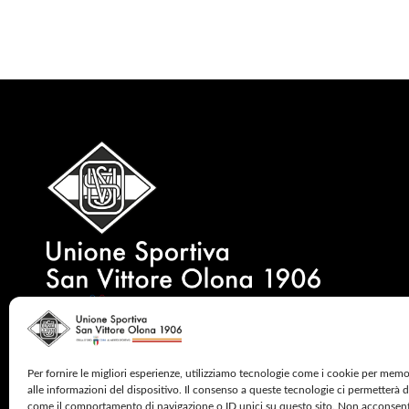
Per fornire le migliori esperienze, utilizziamo tecnologie come i cookie per mem
alle informazioni del dispositivo. Il consenso a queste tecnologie ci permetterà d
come il comportamento di navigazione o ID unici su questo sito. Non acconsentire