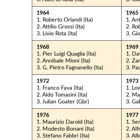
1964
1965
1. Roberto Orlandi (Ita)
1. An
2. Attilio Grossi (Ita)
2. Ro
3. Livio Rota (Ita)
3. Gio
1968
1969
1. Pier Luigi Quaglia (Ita)
1. Da
2. Annibale Mioni (Ita)
2. Za
3. G. Pietro Fagnanello (Ita)
3. Pa
1972
1973
1. Franco Fava (Ita)
1. Lo
2. Aldo Tomasini (Ita)
2. Ma
3. Julian Goater (Gbr)
3. Gab
1976
1977
1. Maurizio Darold (Ita)
1. Se
2. Modesto Bonani (Ita)
2. Alf
3. Stefano Fabbri (Ita)
3. Alb