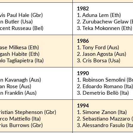
1982
vis Paul Hale (Gbr)
1. Aduna Lem (Eth)
hn Butler (Usa)
2. Zurubachew Gelaw (
ncent Russeau (Bel)
3. Teka Mokonnen (Eth)
1986
lase Milkesa (Eth)
1. Tony Ford (Aus)
gash Habite (Eth)
2. Jason Agosta (Aus)
lo Tagliapietra (Ita)
3. Cris Borsa (Usa)
1990
hn Kavanagh (Aus)
1. Robinson Semolini (B
an Rose (Aus)
2. Edoardo Romano (Ita)
en Franklin (Aus)
3. Demetrio Bellò (Ita)
1994
ristian Stephenson (Gbr)
1. Simone Zanon (Ita)
rco Mattiello (Ita)
2. Sebastiano Mazzaro (
rius Burrows (Gbr)
3. Alessandro Fasulo (Ita