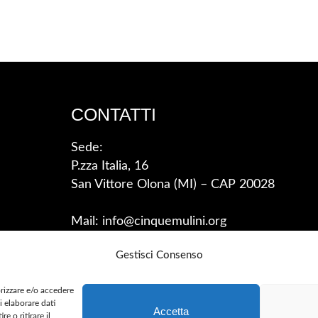
CONTATTI
Sede:
P.zza Italia, 16
San Vittore Olona (MI) – CAP 20028
Mail: info@cinquemulini.org
Gestisci Consenso
orizzare e/o accedere
i elaborare dati
Accetta
 o ritirare il