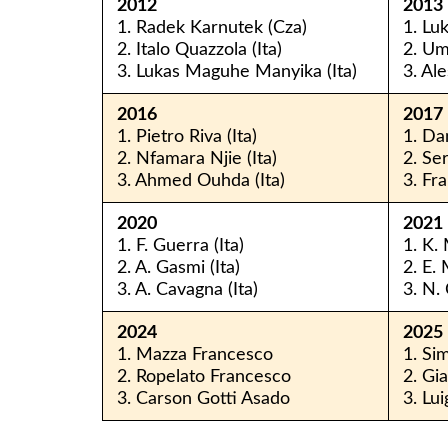
2012
2013
1. Radek Karnutek (Cza)
1. Lu
2. Italo Quazzola (Ita)
2. Um
3. Lukas Maguhe Manyika (Ita)
3. Al
2016
2017
1. Pietro Riva (Ita)
1. Dan
2. Nfamara Njie (Ita)
2. Se
3. Ahmed Ouhda (Ita)
3. Fr
2020
2021
1. F. Guerra (Ita)
1. K. 
2. A. Gasmi (Ita)
2. E. 
3. A. Cavagna (Ita)
3. N. 
2024
2025
1. Mazza Francesco
1. Si
2. Ropelato Francesco
2. Gia
3. Carson Gotti Asado
3. Lui