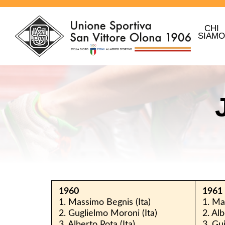
CHI
SIAM
1960
1961
1. Massimo Begnis (Ita)
1. Ma
2. Guglielmo Moroni (Ita)
2. Alb
3. Alberto Rota (Ita)
3. Gu